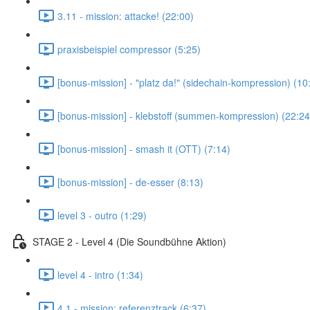
3.11 - mission: attacke! (22:00)
praxisbeispiel compressor (5:25)
[bonus-mission] - "platz da!" (sidechain-kompression) (10
[bonus-mission] - klebstoff (summen-kompression) (22:24
[bonus-mission] - smash it (OTT) (7:14)
[bonus-mission] - de-esser (8:13)
level 3 - outro (1:29)
STAGE 2 - Level 4 (Die Soundbühne Aktion)
level 4 - intro (1:34)
4.1 - mission: referenztrack (6:37)